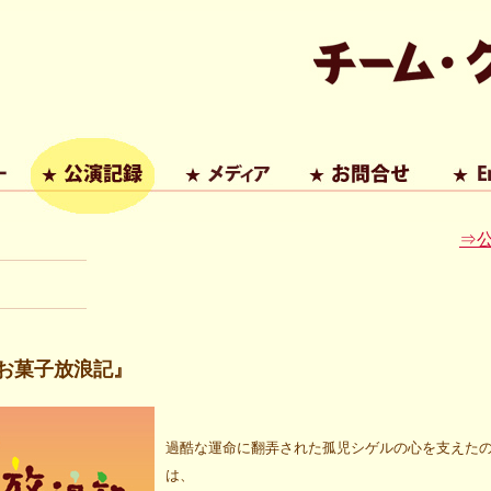
⇒
お菓子放浪記』
過酷な運命に翻弄された孤児シゲルの心を支えた
は、