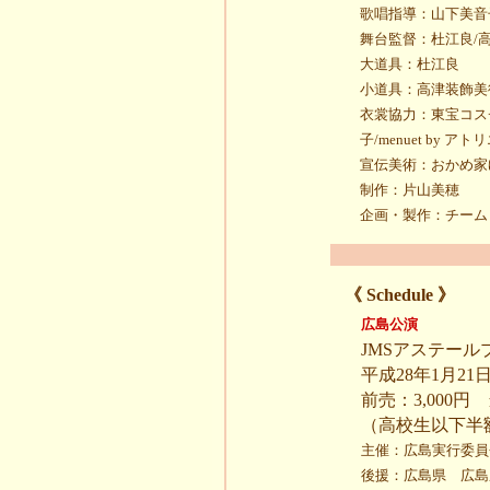
歌唱指導：山下美音
舞台監督：杜江良/
大道具：杜江良
小道具：高津装飾美
衣裳協力：東宝コス
子/menuet by ア
宣伝美術：おかめ家
制作：片山美穂
企画・製作：チーム
《 Schedule 》
広島公演
JMSアステール
平成28年1月21日
前売：3,000円
（高校生以下半
主催：広島実行委員
後援：広島県 広島