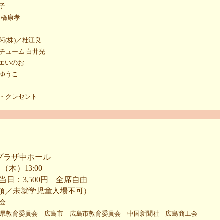
子
高橋康孝
術(株)／杜江良
チューム 白井光
トリエいのお
ゆうこ
・クレセント
プラザ中ホール
（木）13:00
 当日：3,500円 全席自由
額／未就学児童入場不可）
会
県教育委員会 広島市 広島市教育委員会 中国新聞社 広島商工会