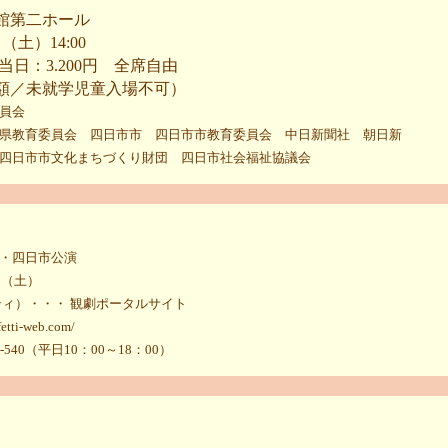
館第二ホール
（土）14:00
 当日：3.200円 全席自由
額／未就学児童入場不可）
員会
県教育委員会 四日市市 四日市市教育委員会 中日新聞社 朝日新
四日市市文化まちづくり財団 四日市社会福祉協議会
・四日市公演
日（土）
カンフェティ）・・・ 観劇ポータルサイト
tti-web.com/
-540（平日10：00～18：00）