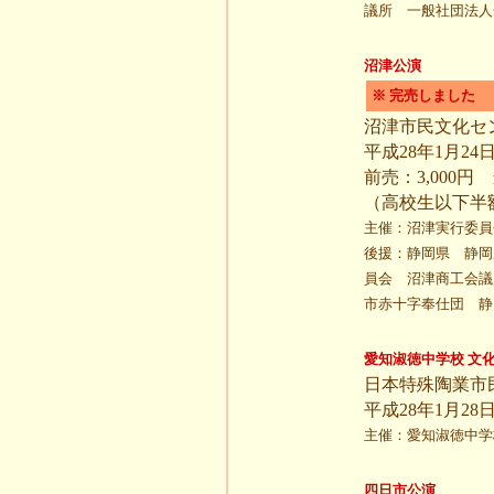
議所 一般社団法人
沼津公演
※ 完売しました
沼津市民文化セ
平成28年1月24日
前売：3,000円
（高校生以下半
主催：沼津実行委員
後援：静岡県 静岡
員会 沼津商工会議
市赤十字奉仕団 静
愛知淑徳中学校 文
日本特殊陶業市
平成28年1月28日
主催：愛知淑徳中学
四日市公演