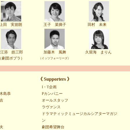
上田 実規朗
王子 菜摘子
田村 未来
江添 皓三郎
加藤木 風舞
久留海 まりん
（劇団ポプラ）
（イッツフォーリーズ）
《 Supporters 》
I・T企画
木島恭
Pカンパニー
吉
オールスタッフ
ラヴァンス
ドラマティックミュージカルシアターマガジ
ン
夫
劇団希望舞台