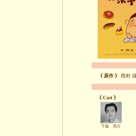
《 原作 》
西村
《 Cast 》
下坂 亮介