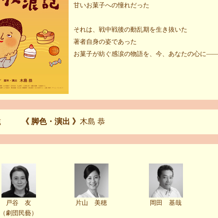
甘いお菓子への憧れだった
それは、戦中戦後の動乱期を生き抜いた
著者自身の姿であった
お菓子が紡ぐ感涙の物語を、今、あなたの心に―
 滋
《 脚色・演出 》
木島 恭
戸谷 友
片山 美穂
岡田 基哉
（劇団民藝）