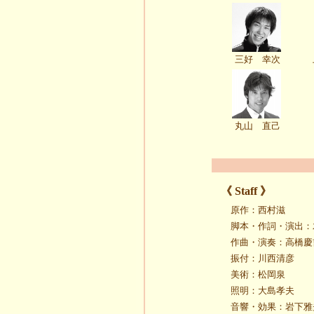
三好 幸次
丸山 直己
《 Staff 》
原作：西村滋
脚本・作詞・演出：
作曲・演奏：高橋慶
振付：川西清彦
美術：松岡泉
照明：大島孝夫
音響・効果：岩下雅