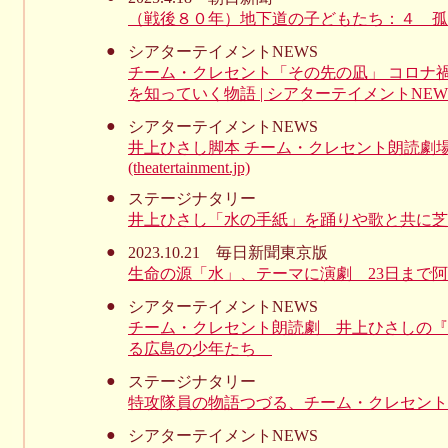
（戦後８０年）地下道の子どもたち：４ 孤
●
シアターテイメントNEWS
チーム・クレセント「その先の凪」 コロナ
を知っていく物語 | シアターテイメントNEWS (theat
●
シアターテイメントNEWS
井上ひさし脚本 チーム・クレセント朗読劇場V
(theatertainment.jp)
●
ステージナタリー
井上ひさし「水の手紙」を踊りや歌と共に芝居化、演
●
2023.10.21 毎日新聞東京版
生命の源「水」、テーマに演劇 23日まで阿佐谷 ／東
●
シアターテイメントNEWS
チーム・クレセント朗読劇 井上ひさしの『
る広島の少年たち＿
●
ステージナタリー
特攻隊員の物語つづる、チーム・クレセント
●
シアターテイメントNEWS