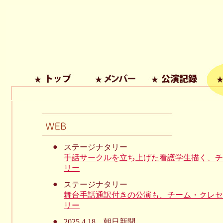
●
ステージナタリー
手話サークルを立ち上げた看護学生描く、チ
リー
●
ステージナタリー
舞台手話通訳付きの公演も、チーム・クレセ
リー
●
2025.4.18 朝日新聞