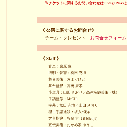
※チケットに関するお問い合わせはJ Stage Nav
《 公演に関するお問合せ》
チーム・クレセント
お問合せフォーム
《 Staff 》
音楽：藤原 豊
照明・音響：松田 充博
舞台美術：およぐひと
舞台監督：高橋 康孝
小道具：山田 さおり／高津装飾美術（株）
手話監修：MiCHi
字幕：松田 充博／山田 さおり
稽古手話通訳：坂入 恒洋
方言指導：谷藤 太（劇団enji）
宣伝美術：おかめ家 ゆうこ