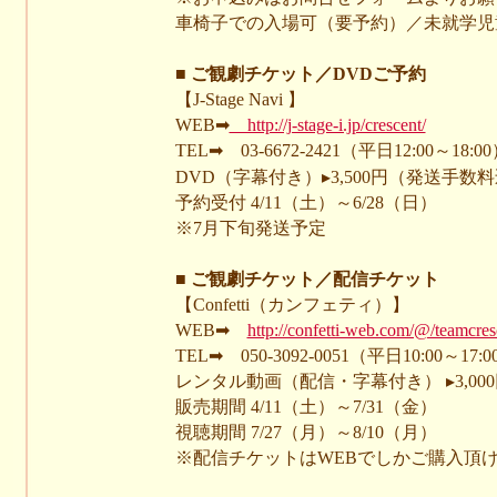
車椅子での入場可（要予約）／未就学児
■ ご観劇チケット／DVDご予約
【J-Stage Navi 】
WEB➡
http://j-stage-i.jp/crescent/
TEL➡ 03-6672-2421（平日12:00～18:0
DVD（字幕付き）▸3,500円（発送手数
予約受付 4/11（土）～6/28（日）
※7月下旬発送予定
■ ご観劇チケット／配信チケット
【Confetti（カンフェティ）】
WEB➡
http://confetti-web.com/@/teamcres
TEL➡ 050-3092-0051（平日10:00～17:0
レンタル動画（配信・字幕付き） ▸3,00
販売期間 4/11（土）～7/31（金）
視聴期間 7/27（月）～8/10（月）
※配信チケットはWEBでしかご購入頂