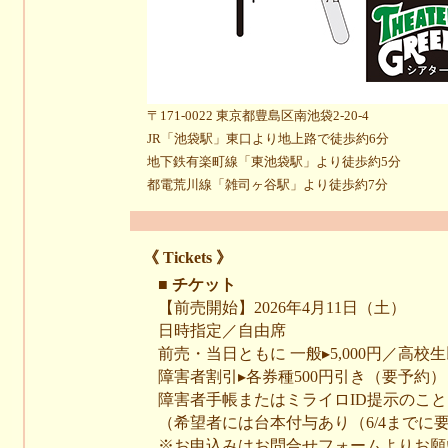
〒171-0022 東京都豊島区南池袋2-20-4
JR「池袋駅」東口より地上路で徒歩約6分
地下鉄有楽町線「東池袋駅」より徒歩約5分
都電荒川線「雑司ヶ谷駅」より徒歩約7分
《 Tickets 》
■ チケット
【前売開始】2026年4月11日（土）
日時指定／自由席
前売・当日ともに 一般▸5,000円／高校生以
障害者割引▸各券種500円引き（要予約）
障害者手帳またはミライロID提示のこと
（希望者には台本付与あり（6/4までに
※お申込みはお問合せフォームよりお願