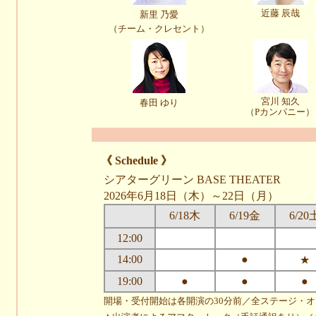
近藤 辰哉
新里 乃愛
（チーム・クレセント）
宮川 知久
春田 ゆり
（Pカンパニー）
《 Schedule 》
シアターグリーン BASE THEATER
2026年6月18日（木）～22日（月）
6/18木
6/19金
6/20
12:00
14:00
●
★
19:00
●
●
●
開場・受付開始は各開演の30分前／全ステージ・