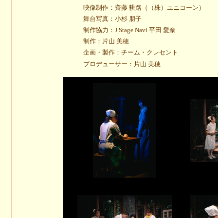
映像制作：齋藤 耕路（（株）ユニコーン）
舞台写真：小杉 朋子
制作協力：J Stage Navi 平田 愛奈
制作：片山 美穂
企画・製作：チーム・クレセント
プロデューサー：片山 美穂