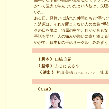
かつて医大で学んでいたという彼は、失聴
いた。
ある日、見舞いに訪れた仲間たちと“手”と
た清原は、それが聞こえない人の言葉 “手
その日を境に、清原の中で、何かが音もな
手話を学び、人の痛みや願いに寄り添える
やがて、日本初の手話サークル「みみずく
《 脚本 》
山脇 立嗣
《 監修 》
ふじた あさや
《 演出 》
片山 美穂
/山田
（チーム・クレセント）
《 Cast 》